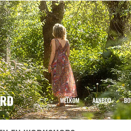
ARD
WELKOM
AANBOD
BO