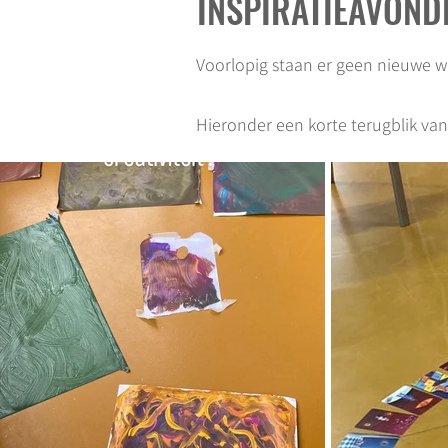
INSPIRATIEAVON
Voorlopig staan er geen nieuwe w
Hieronder een korte terugblik van