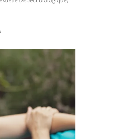
exuelle (aspect biologique)
s